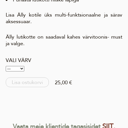
Lisa Älly kotile üks multi-funktsionaalne ja särav
aksessuaar.
Älly lutikotte on saadaval kahes värvitoonis- must
ja valge.
VALI VÄRV
Lisa ostukorvi
25,00 €
SIIT.
Vaata meie klientide tagasisidet