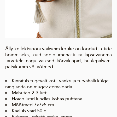
Älly kollektsiooni väikseim kotike on loodud luttide
hoidmiseks, kuid sobib imehästi ka lapsevanema
tarvetele nagu väiksed kõrvaklapid, huulepalsam,
patsikumm või võtmed.
Kinnitub tugevalt koti, vankri ja turvahälli külge
ning seda on mugav eemaldada
Mahutab 2-3 lutti
Hoiab lutid kindlas kohas puhtana
Mõõtmed 7x7x5 cm
Kaalub vaid 50 g
Puhasta lutikotti niiske lapiga