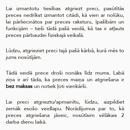
Lai izmantotu tiesības atgriezt preci, pasūtītās
preces nedrīkst izmantot citādi, kā vien ar nolūku,
lai pārliecinātos par preces raksturu, īpašībām un
funkcijām – tieši tādā pašā veidā, kā tas ir atļauts
preces pārbaudei fiziskajā veikalā.
Lūdzu, atgrieziet preci tajā pašā kārbā, kurā mēs to
jums nosūtījām.
Tādā veidā prece droši nonāks līdz mums. Labā
ziņa ir arī tāda, ka preces maiņa un atgriešana ir
bez maksas
un notiek ļoti vienkārši.
Lai preci atgrieztu/apmainītu, lūdzu, aizpildiet
zemāk esošo veidlapu. Norādījumus par to, kā
preces atgriešana jāveic, nosūtīsim vēlākais 2
darba dienu laikā.